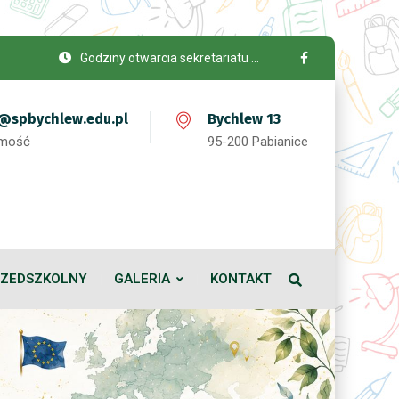
Godziny otwarcia sekretariatu …
t@spbychlew.edu.pl
Bychlew 13
omość
95-200 Pabianice
RZEDSZKOLNY
GALERIA
KONTAKT