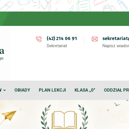
(42) 214 06 91
sekretaria
Sekretariat
Napisz wiad
W
OBIADY
PLAN LEKCJI
KLASA „0”
ODDZIAŁ P