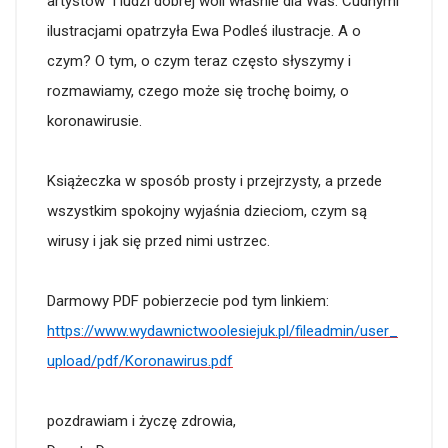
artystów i ludzi dobrej woli właśnie dla Was. Cudnymi
ilustracjami opatrzyła Ewa Podleś ilustracje. A o
czym? O tym, o czym teraz często słyszymy i
rozmawiamy, czego może się trochę boimy, o
koronawirusie.
Książeczka w sposób prosty i przejrzysty, a przede
wszystkim spokojny wyjaśnia dzieciom, czym są
wirusy i jak się przed nimi ustrzec.
Darmowy PDF pobierzecie pod tym linkiem:
https://www.wydawnictwoolesiejuk.pl/fileadmin/user_
upload/pdf/Koronawirus.pdf
pozdrawiam i życzę zdrowia,