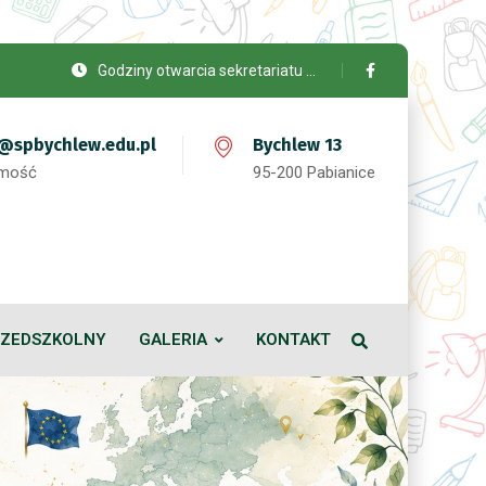
Godziny otwarcia sekretariatu …
t@spbychlew.edu.pl
Bychlew 13
omość
95-200 Pabianice
RZEDSZKOLNY
GALERIA
KONTAKT