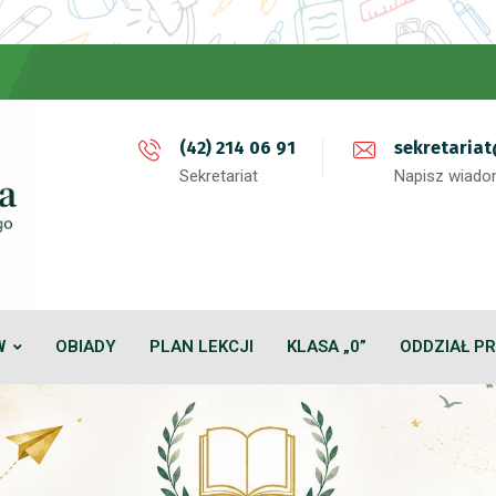
(42) 214 06 91
sekretaria
Sekretariat
Napisz wiad
W
OBIADY
PLAN LEKCJI
KLASA „0”
ODDZIAŁ P